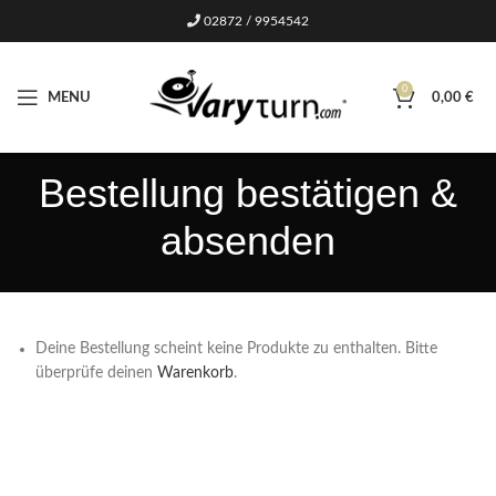
02872 / 9954542
0
MENU
0,00
€
Bestellung bestätigen &
absenden
Deine Bestellung scheint keine Produkte zu enthalten. Bitte
überprüfe deinen
Warenkorb
.