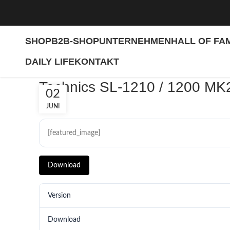
SHOP
B2B-SHOP
UNTERNEHMEN
HALL OF FA
DAILY LIFE
KONTAKT
Technics SL-1210 / 1200 MK2
02
JUNI
[featured_image]
Download
Version
Download