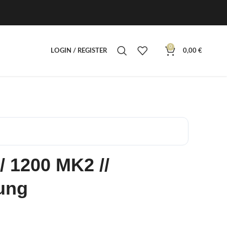
0
LOGIN / REGISTER
0,00
€
/ 1200 MK2 //
ung