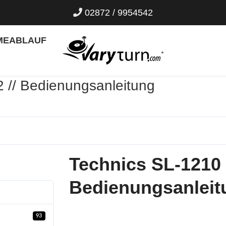
02872 / 9954542
ME
ABLAUF
 // Bedienungsanleitung
Technics SL-1210 
Bedienungsanleit
93