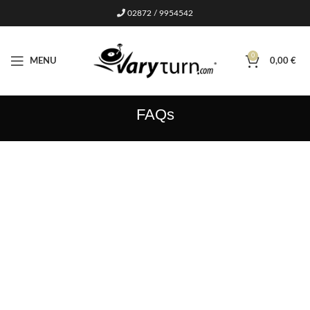
02872 / 9954542
0
MENU
0,00
€
FAQs
KAUFINFORMATION
Versandkosten für Bestellungen aus dem Online-
Shop?
Lorem ipsum dolor sit amet, consetetur sadipscing elitr, sed diam
nonumy eirmod tempor invidunt ut labore et dolore magna
aliquyam erat, sed diam voluptua. At vero eos et accusam et justo