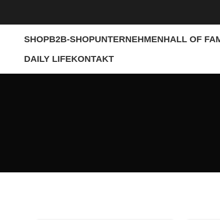
SHOP
B2B-SHOP
UNTERNEHMEN
HALL OF FA
DAILY LIFE
KONTAKT