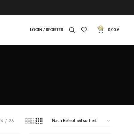
0
LOGIN / REGISTER
0,00
€
24
36