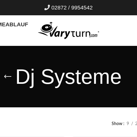
02872 / 9954542
ME
ABLAUF
Dj Systeme
Show
9