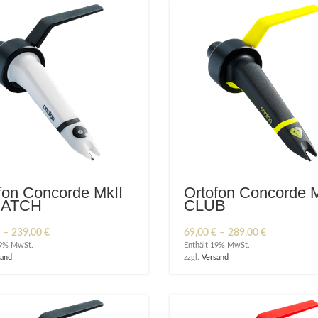
fon Concorde MkII
Ortofon Concorde M
ATCH
CLUB
Preisspanne:
Preisspanne
–
239,00
€
69,00
€
–
289,00
€
59,00 €
69,00 €
19% MwSt.
Enthält 19% MwSt.
bis
bis
sand
zzgl.
Versand
239,00 €
289,00 €