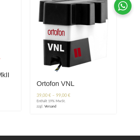
kII
Ortofon VNL
:
Preisspanne:
39,00
€
–
99,00
€
39,00 €
Enthält 19% MwSt.
bis
zzgl.
Versand
99,00 €