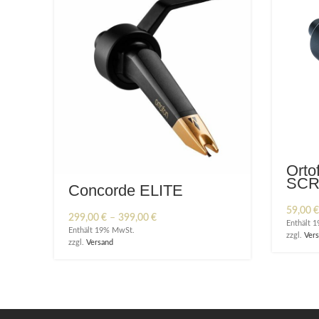
Orto
SCR
Concorde ELITE
59,00
€
Preisspanne:
299,00
€
–
399,00
€
Enthält 
299,00 €
Enthält 19% MwSt.
zzgl.
Ver
bis
zzgl.
Versand
399,00 €