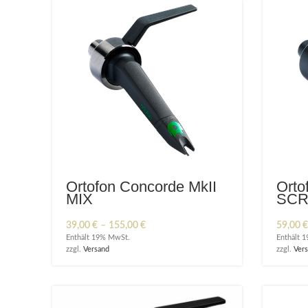
Ortofon Concorde MkII
Orto
MIX
SCR
Preisspanne:
39,00
€
–
155,00
€
59,00
€
39,00 €
Enthält 19% MwSt.
Enthält 
bis
zzgl.
Versand
zzgl.
Ver
155,00 €