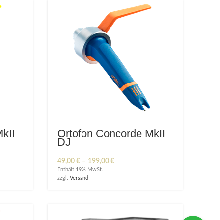
kII
Ortofon Concorde MkII
DJ
:
Preisspanne:
49,00
€
–
199,00
€
49,00 €
Enthält 19% MwSt.
bis
zzgl.
Versand
199,00 €