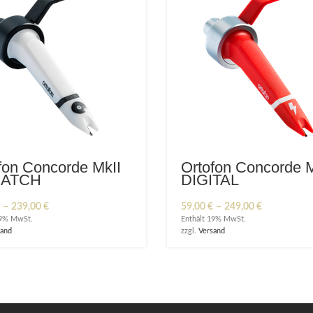
fon Concorde MkII
Ortofon Concorde M
ATCH
DIGITAL
Preisspanne:
Preisspanne
–
239,00
€
59,00
€
–
249,00
€
59,00 €
59,00 €
19% MwSt.
Enthält 19% MwSt.
bis
bis
sand
zzgl.
Versand
239,00 €
249,00 €