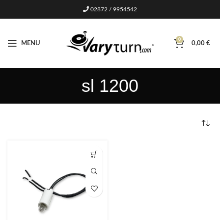
02872 / 9954542
0
MENU
0,00
€
sl 1200