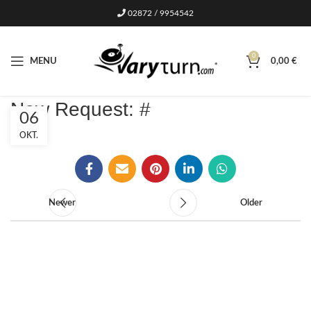
02872 / 9954542
0
MENU
0,00
€
New Request: #
06
OKT.
Newer
Older