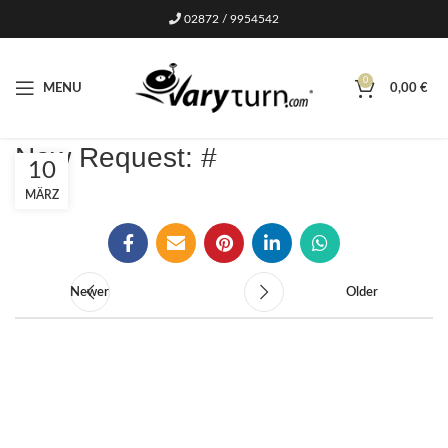
02872 / 9954542
0
MENU
0,00
€
New Request: #
10
MÄRZ
Newer
Older