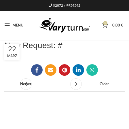
02872 / 9954542
0
MENU
0,00
€
New Request: #
22
MÄRZ
Newer
Older