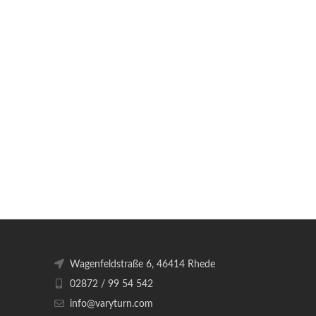
Wagenfeldstraße 6, 46414 Rhede
02872 / 99 54 542
info@varyturn.com