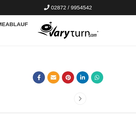
02872 / 9954542
ME
ABLAUF