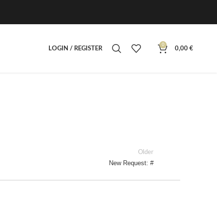
0
LOGIN / REGISTER
0,00
€
Older
New Request: #