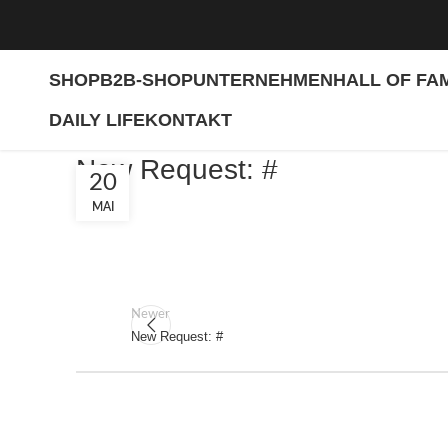
SHOP
B2B-SHOP
UNTERNEHMEN
HALL OF FA
DAILY LIFE
KONTAKT
New Request: #
20
MAI
Newer
New Request: #