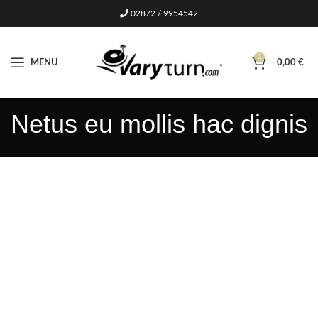
02872 / 9954542
0
MENU
0,00
€
Netus eu mollis hac dignis