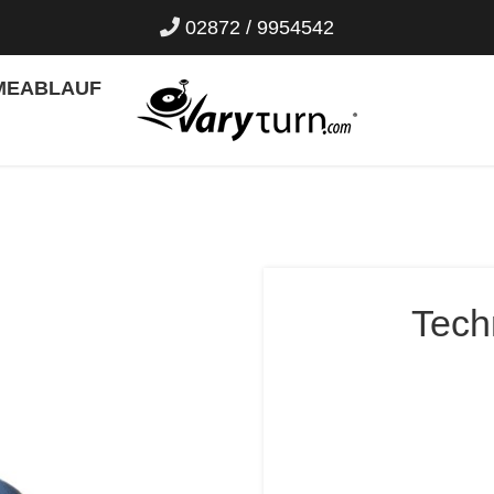
02872 / 9954542
ME
ABLAUF
Tech