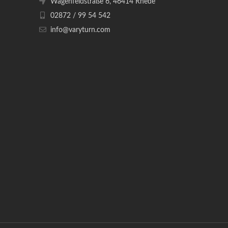
Wagenfeldstraße 6, 46414 Rhede
02872 / 99 54 542
info@varyturn.com