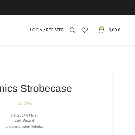
0
LOGIN / REGISTER
0,00
€
nics Strobecase
23,74
€
Enthält 19% MwSt.
zzgl.
Versand
Lieferzeit: sofort lieferbar