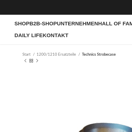
SHOP
B2B-SHOP
UNTERNEHMEN
HALL OF FA
DAILY LIFE
KONTAKT
Start
1200/1210 Ersatzteile
Technics Strobecase