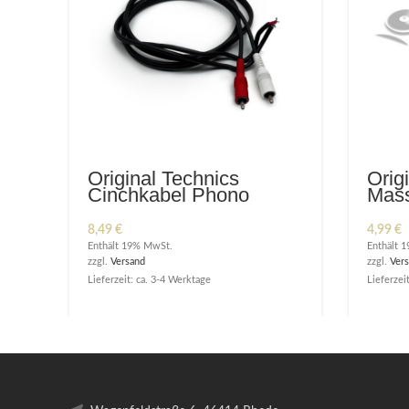
Original Technics
Orig
Cinchkabel Phono
Mass
*Neuwertig*
Mass
8,49
€
4,99
€
Enthält 19% MwSt.
Enthält 
zzgl.
Versand
zzgl.
Ver
Lieferzeit: ca. 3-4 Werktage
Lieferzeit