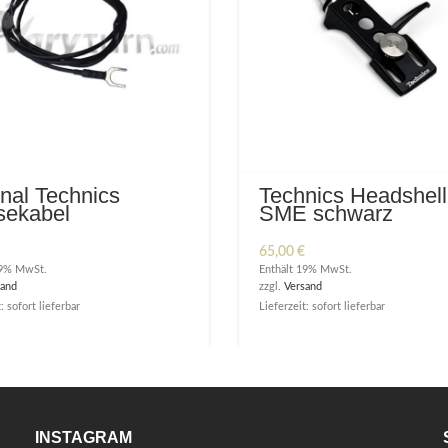
inal Technics
Technics Headshell
ekabel
SME schwarz
eleitung
65,00
€
19% MwSt.
Enthält 19% MwSt.
sand
zzgl.
Versand
: sofort lieferbar
Lieferzeit: sofort lieferbar
INSTAGRAM