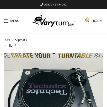
02872 / 9954542
0
MENU
0,00
€
Start
Slipmats