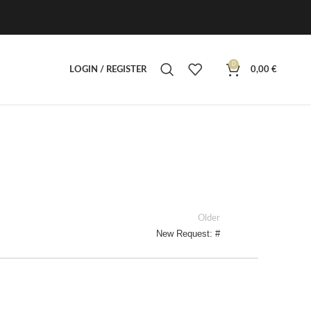
0
LOGIN / REGISTER
0,00
€
Older
New Request: #