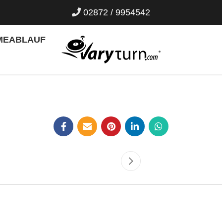
02872 / 9954542
ME
ABLAUF