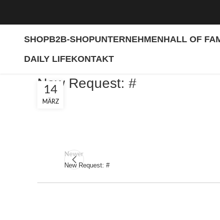
SHOP
B2B-SHOP
UNTERNEHMEN
HALL OF FA
DAILY LIFE
KONTAKT
New Request: #
14
MÄRZ
Newer
New Request: #