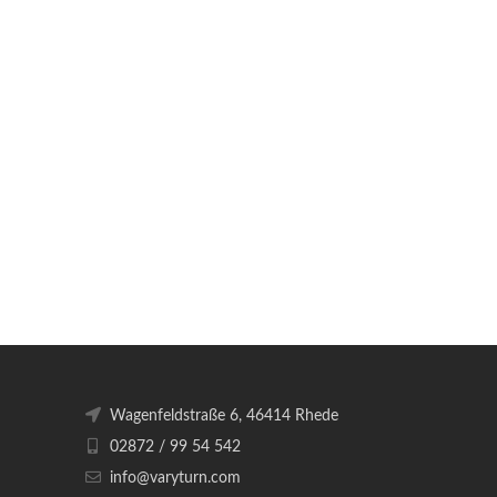
Wagenfeldstraße 6, 46414 Rhede
02872 / 99 54 542
info@varyturn.com