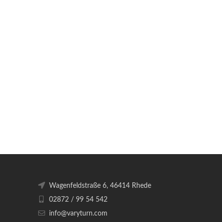
Wagenfeldstraße 6, 46414 Rhede
02872 / 99 54 542
info@varyturn.com