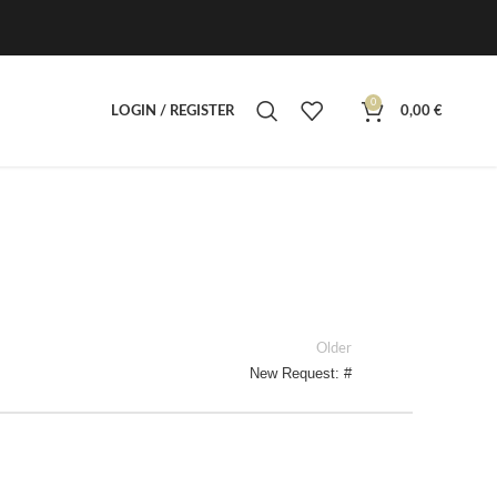
0
LOGIN / REGISTER
0,00
€
Older
New Request: #