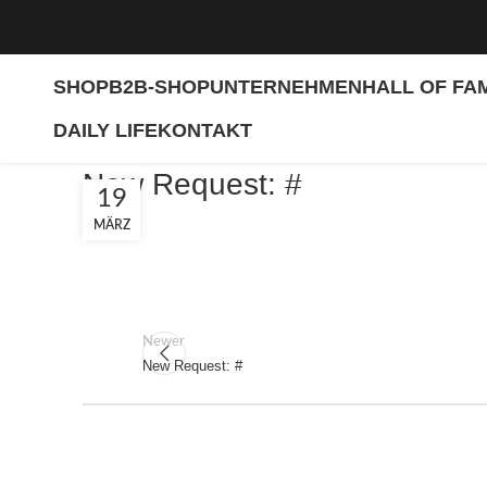
SHOP
B2B-SHOP
UNTERNEHMEN
HALL OF FA
DAILY LIFE
KONTAKT
New Request: #
19
MÄRZ
Newer
New Request: #