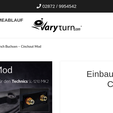
02872 / 9954542
ME
ABLAUF
inch Buchsen – Cinchout Mod
Einbau
C