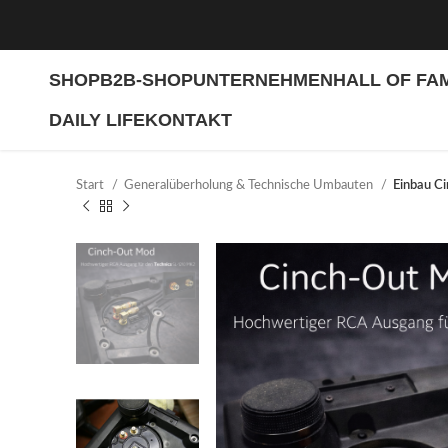
SHOP
B2B-SHOP
UNTERNEHMEN
HALL OF FA
DAILY LIFE
KONTAKT
Start
Generalüberholung & Technische Umbauten
Einbau C