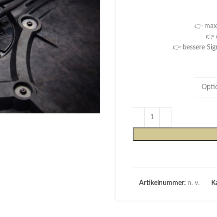
👉 maxi
👉 
👉 bessere Sig
Artikelnummer:
n. v.
Ka