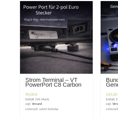
Strom Terminal – VT
Bund
PowerPort C8 Carbon
Gene
LED
90,00
€
145,00
Enthält 19% MwSt.
Enthält 
zzgl.
Versand
zzgl.
Ver
Lieferzeit: sofort lieferbar
Lieferzeit