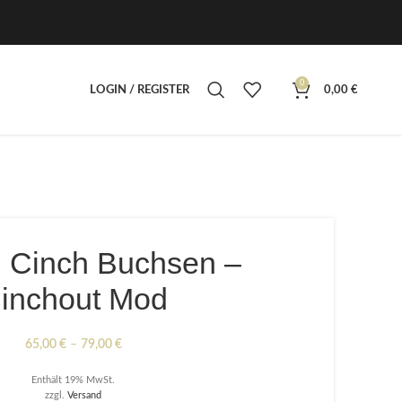
0
LOGIN / REGISTER
0,00
€
 Cinch Buchsen –
inchout Mod
Preisspanne:
65,00
€
–
79,00
€
65,00 €
Enthält 19% MwSt.
bis
zzgl.
Versand