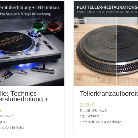
le: Technics
Tellerkranzaufberei
ralüberholung +
-Umbau
25,00
€
€
Enthält 19% MwSt.
zzgl.
Versand
19% MwSt.
sand
Lieferzeit: ca. 3-4 Werktage
: sofort lieferbar