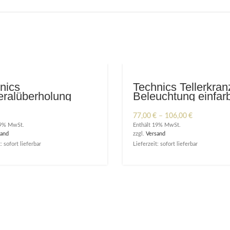
nics
Technics Tellerkran
ralüberholung
Beleuchtung einfar
Preisspanne
77,00
€
–
106,00
€
77,00 €
19% MwSt.
Enthält 19% MwSt.
bis
sand
zzgl.
Versand
106,00 €
: sofort lieferbar
Lieferzeit: sofort lieferbar