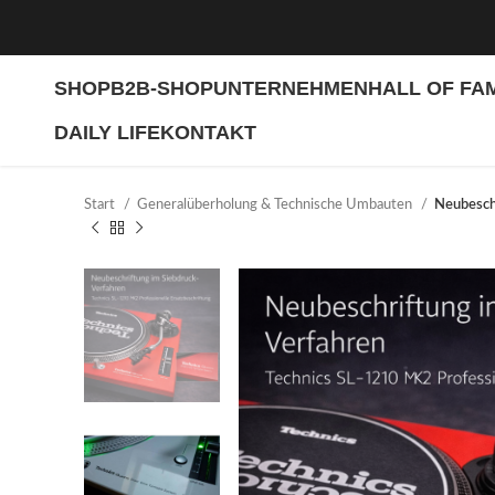
SHOP
B2B-SHOP
UNTERNEHMEN
HALL OF FA
DAILY LIFE
KONTAKT
Start
Generalüberholung & Technische Umbauten
Neubesch