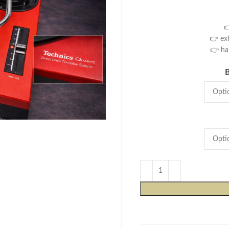

👉 ex
👉 ha