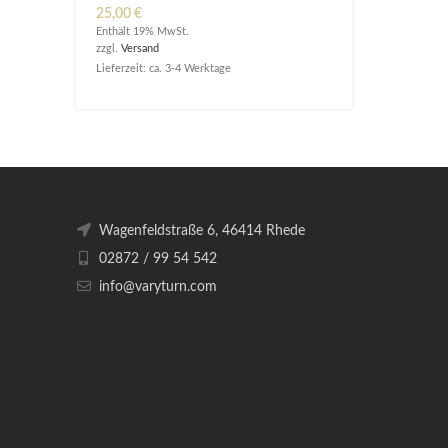
25,00
€
Enthält 19% MwSt.
zzgl.
Versand
Lieferzeit: ca. 3-4 Werktage
Wagenfeldstraße 6, 46414 Rhede
02872 / 99 54 542
info@varyturn.com