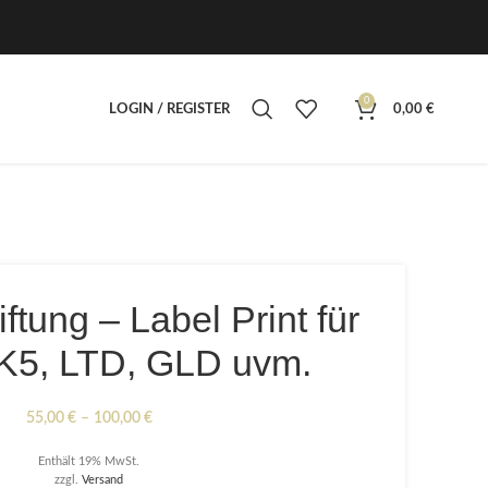
0
LOGIN / REGISTER
0,00
€
tung – Label Print für
K5, LTD, GLD uvm.
Preisspanne:
55,00
€
–
100,00
€
55,00 €
Enthält 19% MwSt.
bis
zzgl.
Versand