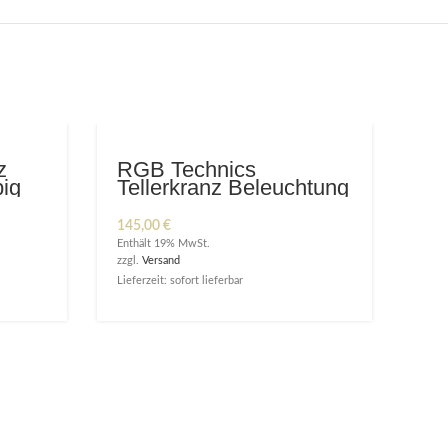
z
RGB Technics
big
Tellerkranz Beleuchtung
mit Lauflicht + App
:
145,00
€
Enthält 19% MwSt.
zzgl.
Versand
Lieferzeit: sofort lieferbar
Te
In