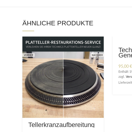
ÄHNLICHE PRODUKTE
Tech
Gene
95,00
€
Enthält 
zzgl.
Ver
Lieferzeit
Tellerkranzaufbereitung