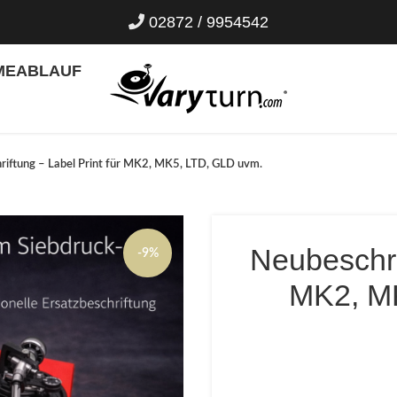
02872 / 9954542
ME
ABLAUF
riftung – Label Print für MK2, MK5, LTD, GLD uvm.
Neubeschrif
-9%
MK2, M