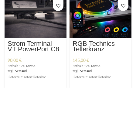
Strom Terminal –
RGB Technics
VT PowerPort C8
Tellerkranz
Carbon
Beleuchtung mit
Lauflicht + App
90,00
€
145,00
€
Enthält 19% MwSt.
Enthält 19% MwSt.
zzgl.
Versand
zzgl.
Versand
Lieferzeit: sofort lieferbar
Lieferzeit: sofort lieferbar