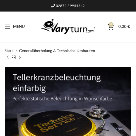
02872 / 9954542
0
MENU
0,00
€
Start
Generalüberholung & Technische Umbauten