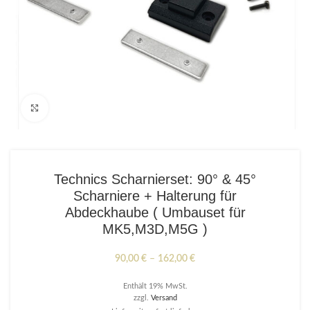
Click to enlarge
Technics Scharnierset: 90° & 45°
Scharniere + Halterung für
Abdeckhaube ( Umbauset für
MK5,M3D,M5G )
Preisspanne:
90,00
€
–
162,00
€
90,00 €
Enthält 19% MwSt.
bis
zzgl.
Versand
162,00 €