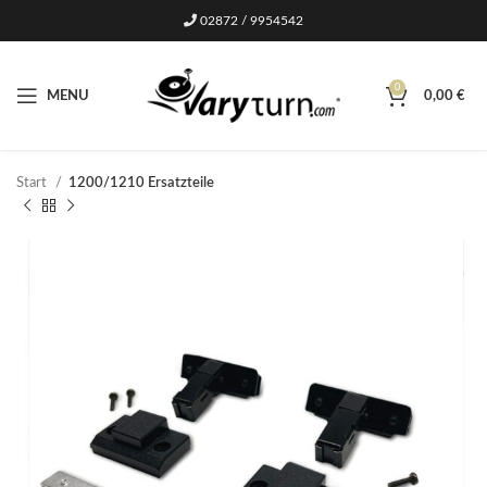
02872 / 9954542
0
MENU
0,00
€
Start
1200/1210 Ersatzteile