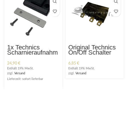
1x Technics
Original Technics
Scharnieraufnahm
On/Off Schalter
e
Switch
Scharnierhalterung
24,90
€
6,85
€
Set Hinge für
Enthält 19% MwSt.
Enthält 19% MwSt.
Abdeckhaube
zzgl.
Versand
zzgl.
Versand
Lieferzeit: sofort lieferbar