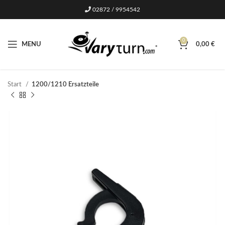
02872 / 9954542
0
MENU
0,00
€
Start
1200/1210 Ersatzteile