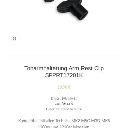
Click to enlarge
Tonarmhalterung Arm Rest Clip
SFPRT17201K
13,90
€
Enthält 19% MwSt.
zzgl.
Versand
Lieferzeit: sofort lieferbar
Kompatibel mit allen Technics MK2 M5G M3D MK5
1200er und 1210er Modellen.